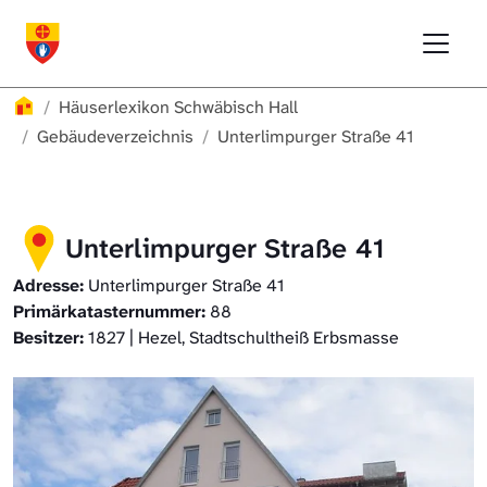
Direkt zur Hauptnavigation springen
Direkt zum Inhalt springen
Menu
Häuserlexikon Schwäbisch Hall
Häuserlexikon
Häuserlexikon Schwäbisch Hall
Häuserlexikon Steinbach
Gebäudeverzeichnis
Unterlimpurger Straße 41
Häuserlexikon Bibersfeld
Unterlimpurger Straße 41
Digitale Nachschlagewerke
Adresse:
Unterlimpurger Straße 41
Primärkatasternummer:
88
Besitzer:
1827 | Hezel, Stadtschultheiß Erbsmasse