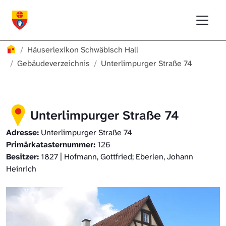
Direkt zur Hauptnavigation springen
Direkt zum Inhalt springen
Menu
Häuserlexikon Schwäbisch Hall
Häuserlexikon
Häuserlexikon Schwäbisch Hall
Häuserlexikon Steinbach
Gebäudeverzeichnis
Unterlimpurger Straße 74
Häuserlexikon Bibersfeld
Unterlimpurger Straße 74
Digitale Nachschlagewerke
Adresse:
Unterlimpurger Straße 74
Primärkatasternummer:
126
Besitzer:
1827 | Hofmann, Gottfried; Eberlen, Johann
Heinrich