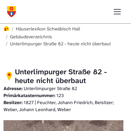
Direkt zur Hauptnavigation springen
Direkt zum Inhalt springen
Menu
Häuserlexikon Schwäbisch Hall
Häuserlexikon
Häuserlexikon Schwäbisch Hall
Häuserlexikon Steinbach
Gebäudeverzeichnis
Unterlimpurger Straße 82 - heute nicht überbaut
Häuserlexikon Bibersfeld
Digitale Nachschlagewerke
Unterlimpurger Straße 82 -
heute nicht überbaut
Adresse:
Unterlimpurger Straße 82
Primärkatasternummer:
123
Besitzer:
1827 | Feuchter, Johann Friedrich, Beisitzer;
Weber, Johann Leonhard, Weber