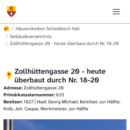
Direkt zur Hauptnavigation springen
Direkt zum Inhalt springen
Menu
Häuserlexikon Schwäbisch Hall
Häuserlexikon
Häuserlexikon Schwäbisch Hall
Häuserlexikon Steinbach
Gebäudeverzeichnis
Zollhüttengasse 20 - heute überbaut durch Nr. 18-20
Häuserlexikon Bibersfeld
Digitale Nachschlagewerke
Zollhüttengasse 20 - heute
überbaut durch Nr. 18-20
Adresse:
Zollhüttengasse 20
Primärkatasternummer:
633
Besitzer:
1827 | Haaf, Georg Michael, Beisitzer, zur Hälfte;
Kolb, Joh. Caspar, Werkmeister, zur Hälfte