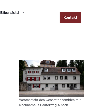
Menu
 Bibersfeld
Kontakt
Häuserlexikon Schwäbisch Hall
Häuserlexikon Steinbach
Häuserlexikon Bibersfeld
Digitale Nachschlagewerke
Westansicht des Gesamtensembles mit
Nachbarhaus Badtorweg 4 nach