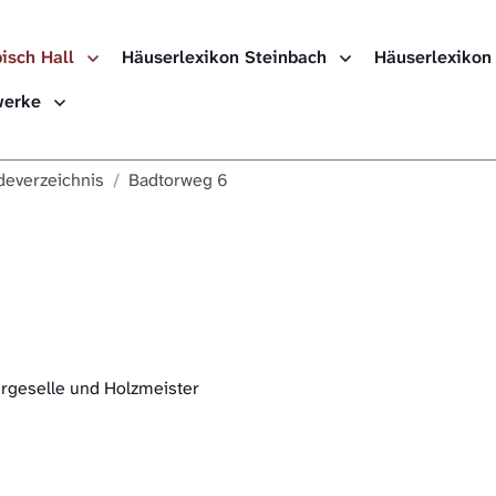
isch Hall
Häuserlexikon Steinbach
Häuserlexikon
ewerke
everzeichnis
Badtorweg 6
ergeselle und Holzmeister