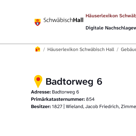
Direkt zur Hauptnavigation springen
Direkt zum Inhalt springen
Häuserlexikon Schwäb
Digitale Nachschlag
Häuserlexikon
Häuserlexikon Schwäbisch Hall
Gebäud
Badtorweg 6
Adresse:
Badtorweg 6
Primärkatasternummer:
854
Besitzer:
1827 | Wieland, Jacob Friedrich, Zimm