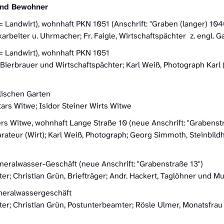
und Bewohner
Landwirt), wohnhaft PKN 1051 (Anschrift: "Graben (langer) 104
beiter u. Uhrmacher; Fr. Faigle, Wirtschaftspächter z. engl. Gar
= Landwirt), wohnhaft PKN 1051
 Bierbrauer und Wirtschaftspächter; Karl Weiß, Photograph Karl
lischen Garten
rs Witwe; Isidor Steiner Wirts Witwe
ers Witwe, wohnhaft Lange Straße 10 (neue Anschrift: "Grabenst
ateur (Wirt); Karl Weiß, Photograph; Georg Simmoth, Steinbildh
neralwasser-Geschäft (neue Anschrift: "Grabenstraße 13")
r; Christian Grün, Briefträger; Andr. Hackert, Taglöhner und M
ineralwassergeschäft
er; Christian Grün, Postunterbeamter; Rösle Ulmer, Monatsfrau