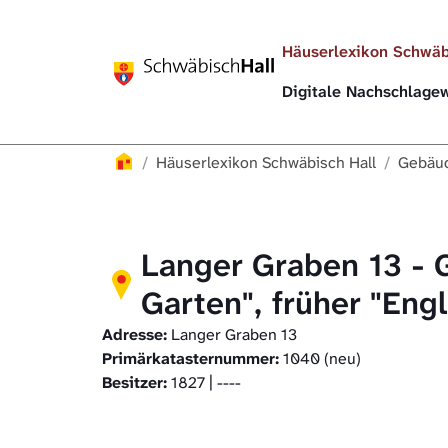
Direkt zur Hauptnavigation springen
Direkt zum Inhalt springen
Häuserlexikon Schwäb
Digitale Nachschlag
Häuserlexikon
Häuserlexikon Schwäbisch Hall
Gebäud
Langer Graben 13 - 
Garten", früher "Eng
Adresse:
Langer Graben 13
Primärkatasternummer:
1040 (neu)
Besitzer:
1827 | ----