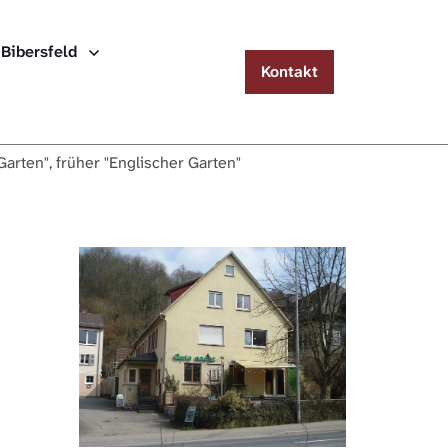
Menu
 Bibersfeld
Kontakt
Häuserlexikon Schwäbisch Hall
Häuserlexikon Steinbach
arten", früher "Englischer Garten"
Häuserlexikon Bibersfeld
Digitale Nachschlagewerke