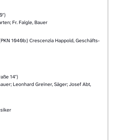
0")
ten; Fr. Faigle, Bauer
 (PKN 1040b:) Crescenzia Happold, Geschäfts-
raße 14")
auer; Leonhard Greiner, Säger; Josef Abt,
usiker