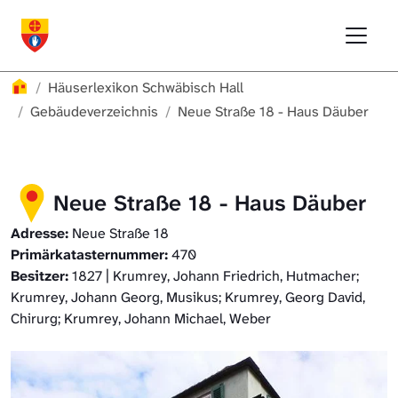
Direkt zur Hauptnavigation springen
Direkt zum Inhalt springen
Menu
Häuserlexikon Schwäbisch Hall
Häuserlexikon
Häuserlexikon Schwäbisch Hall
Häuserlexikon Steinbach
Gebäudeverzeichnis
Neue Straße 18 - Haus Däuber
Häuserlexikon Bibersfeld
Neue Straße 18 - Haus Däuber
Digitale Nachschlagewerke
Adresse:
Neue Straße 18
Primärkatasternummer:
470
Besitzer:
1827 | Krumrey, Johann Friedrich, Hutmacher;
Krumrey, Johann Georg, Musikus; Krumrey, Georg David,
Chirurg; Krumrey, Johann Michael, Weber