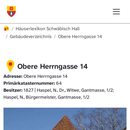
Direkt zur Hauptnavigation springen
Direkt zum Inhalt springen
Menu
Häuserlexikon Schwäbisch Hall
Häuserlexikon
Häuserlexikon Schwäbisch Hall
Häuserlexikon Steinbach
Gebäudeverzeichnis
Obere Herrngasse 14
Häuserlexikon Bibersfeld
Obere Herrngasse 14
Digitale Nachschlagewerke
Adresse:
Obere Herrngasse 14
Primärkatasternummer:
64
Besitzer:
1827 | Haspel, N., Dr., Witwe, Gantmasse, 1/2;
Haspel, N., Bürgermeister, Gantmasse, 1/2