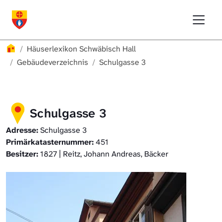
Direkt zur Hauptnavigation springen
Direkt zum Inhalt springen
Menu
Häuserlexikon Schwäbisch Hall
Häuserlexikon
Häuserlexikon Schwäbisch Hall
Häuserlexikon Steinbach
Gebäudeverzeichnis
Schulgasse 3
Häuserlexikon Bibersfeld
Schulgasse 3
Digitale Nachschlagewerke
Adresse:
Schulgasse 3
Primärkatasternummer:
451
Besitzer:
1827 | Reitz, Johann Andreas, Bäcker