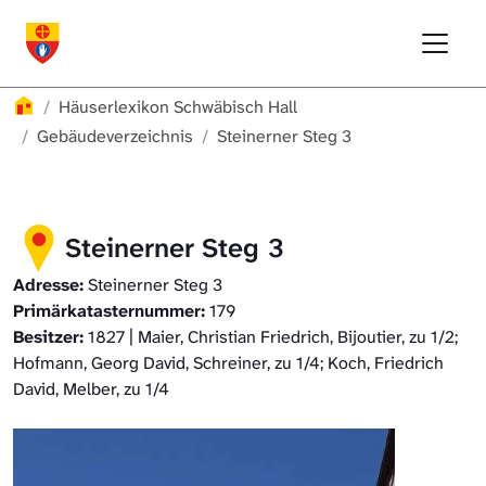
Direkt zur Hauptnavigation springen
Direkt zum Inhalt springen
Menu
Häuserlexikon Schwäbisch Hall
Häuserlexikon
Häuserlexikon Schwäbisch Hall
Häuserlexikon Steinbach
Gebäudeverzeichnis
Steinerner Steg 3
Häuserlexikon Bibersfeld
Steinerner Steg 3
Digitale Nachschlagewerke
Adresse:
Steinerner Steg 3
Primärkatasternummer:
179
Besitzer:
1827 | Maier, Christian Friedrich, Bijoutier, zu 1/2;
Hofmann, Georg David, Schreiner, zu 1/4; Koch, Friedrich
David, Melber, zu 1/4