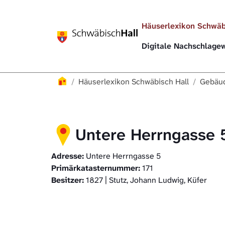
Direkt zur Hauptnavigation springen
Direkt zum Inhalt springen
Häuserlexikon Schwäb
Digitale Nachschlag
Häuserlexikon
Häuserlexikon Schwäbisch Hall
Gebäud
Untere Herrngasse 
Adresse:
Untere Herrngasse 5
Primärkatasternummer:
171
Besitzer:
1827 | Stutz, Johann Ludwig, Küfer