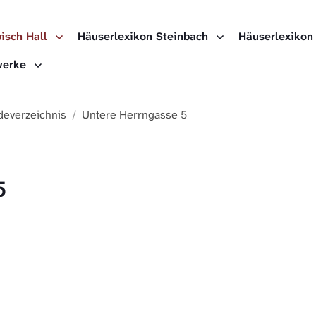
isch Hall
Häuserlexikon Steinbach
Häuserlexikon
ewerke
everzeichnis
Untere Herrngasse 5
5