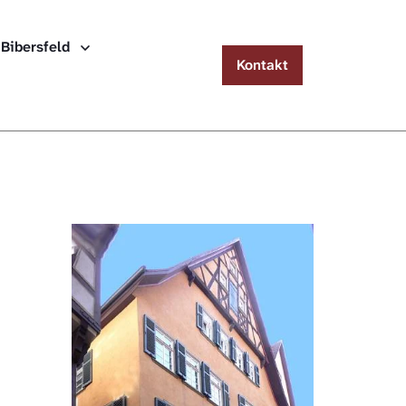
Menu
 Bibersfeld
Kontakt
Häuserlexikon Schwäbisch Hall
Häuserlexikon Steinbach
Häuserlexikon Bibersfeld
Digitale Nachschlagewerke