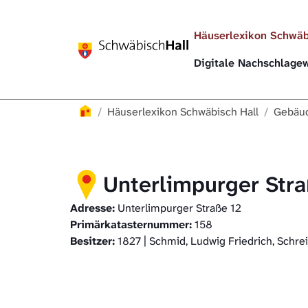
Direkt zur Hauptnavigation springen
Direkt zum Inhalt springen
Häuserlexikon Schwäb
Digitale Nachschlag
Häuserlexikon
Häuserlexikon Schwäbisch Hall
Gebäud
Unterlimpurger Stra
Adresse:
Unterlimpurger Straße 12
Primärkatasternummer:
158
Besitzer:
1827 | Schmid, Ludwig Friedrich, Schre