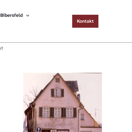
Menu
 Bibersfeld
Kontakt
Häuserlexikon Schwäbisch Hall
Häuserlexikon Steinbach
ut
Häuserlexikon Bibersfeld
Digitale Nachschlagewerke