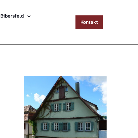
Menu
 Bibersfeld
Kontakt
Häuserlexikon Schwäbisch Hall
Häuserlexikon Steinbach
Häuserlexikon Bibersfeld
Digitale Nachschlagewerke