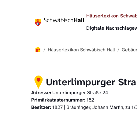
Direkt zur Hauptnavigation springen
Direkt zum Inhalt springen
Häuserlexikon Schwäb
Digitale Nachschlag
Häuserlexikon
Häuserlexikon Schwäbisch Hall
Gebäud
Unterlimpurger Str
Adresse:
Unterlimpurger Straße 24
Primärkatasternummer:
152
Besitzer:
1827 | Bräuninger, Johann Martin, zu 1/2