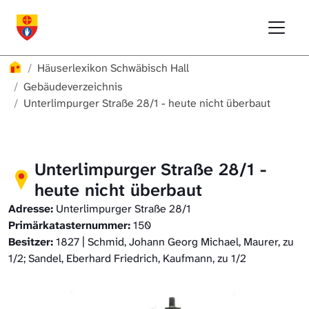
Direkt zur Hauptnavigation springen
Direkt zum Inhalt springen
Menu
Häuserlexikon Schwäbisch Hall
Häuserlexikon
Häuserlexikon Schwäbisch Hall
Häuserlexikon Steinbach
Gebäudeverzeichnis
Unterlimpurger Straße 28/1 - heute nicht überbaut
Häuserlexikon Bibersfeld
Digitale Nachschlagewerke
Unterlimpurger Straße 28/1 -
heute nicht überbaut
Adresse:
Unterlimpurger Straße 28/1
Primärkatasternummer:
150
Besitzer:
1827 | Schmid, Johann Georg Michael, Maurer, zu
1/2; Sandel, Eberhard Friedrich, Kaufmann, zu 1/2