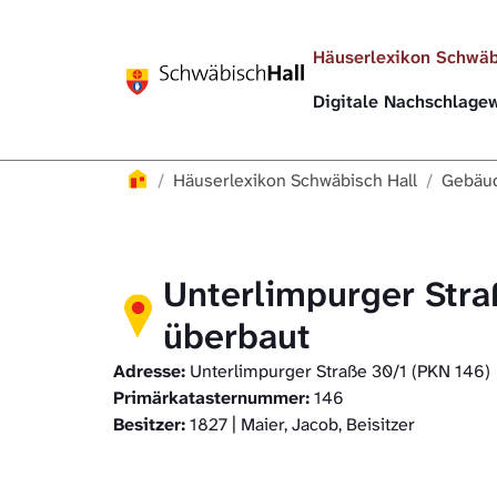
Direkt zur Hauptnavigation springen
Direkt zum Inhalt springen
Häuserlexikon Schwäb
Digitale Nachschlag
Häuserlexikon
Häuserlexikon Schwäbisch Hall
Gebäud
Unterlimpurger Stra
überbaut
Adresse:
Unterlimpurger Straße 30/1 (PKN 146)
Primärkatasternummer:
146
Besitzer:
1827 | Maier, Jacob, Beisitzer