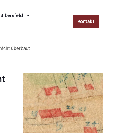
Menu
 Bibersfeld
Kontakt
Häuserlexikon Schwäbisch Hall
Häuserlexikon Steinbach
nicht überbaut
Häuserlexikon Bibersfeld
Digitale Nachschlagewerke
ht