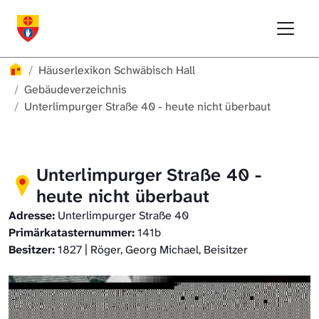
Direkt zur Hauptnavigation springen
Direkt zum Inhalt springen
Menu
Häuserlexikon Schwäbisch Hall
Häuserlexikon
Häuserlexikon Schwäbisch Hall
Häuserlexikon Steinbach
Gebäudeverzeichnis
Unterlimpurger Straße 40 - heute nicht überbaut
Häuserlexikon Bibersfeld
Digitale Nachschlagewerke
Unterlimpurger Straße 40 -
heute nicht überbaut
Adresse:
Unterlimpurger Straße 40
Primärkatasternummer:
141b
Besitzer:
1827 | Röger, Georg Michael, Beisitzer