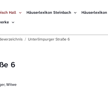
isch Hall
Häuserlexikon Steinbach
Häuserlexikon
ewerke
everzeichnis
Unterlimpurger Straße 6
aße 6
ger, Witwe