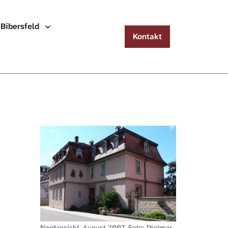
Menu
 Bibersfeld
Kontakt
Häuserlexikon Schwäbisch Hall
Häuserlexikon Steinbach
Häuserlexikon Bibersfeld
Digitale Nachschlagewerke
Nordansicht, August 2007. Foto: Dietmar