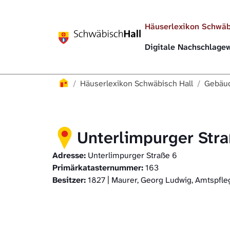
Direkt zur Hauptnavigation springen
Direkt zum Inhalt springen
Häuserlexikon Schwäb
Digitale Nachschlag
Häuserlexikon
Häuserlexikon Schwäbisch Hall
Gebäud
Unterlimpurger Str
Adresse:
Unterlimpurger Straße 6
Primärkatasternummer:
163
Besitzer:
1827 | Maurer, Georg Ludwig, Amtspfle