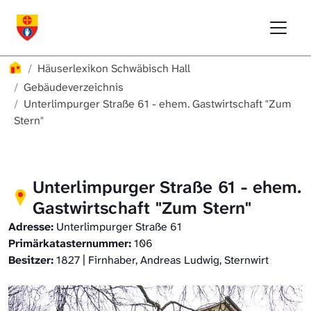
Direkt zur Hauptnavigation springen
Direkt zum Inhalt springen
Menu
Häuserlexikon Schwäbisch Hall
Häuserlexikon
Häuserlexikon Schwäbisch Hall
Häuserlexikon Steinbach
Gebäudeverzeichnis
Unterlimpurger Straße 61 - ehem. Gastwirtschaft "Zum
Stern"
Häuserlexikon Bibersfeld
Digitale Nachschlagewerke
Unterlimpurger Straße 61 - ehem.
Gastwirtschaft "Zum Stern"
Adresse:
Unterlimpurger Straße 61
Primärkatasternummer:
106
Besitzer:
1827 | Firnhaber, Andreas Ludwig, Sternwirt