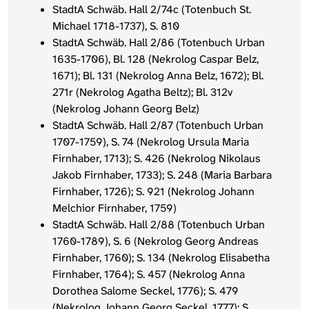
StadtA Schwäb. Hall 2/74c (Totenbuch St.
Michael 1718-1737), S. 810
StadtA Schwäb. Hall 2/86 (Totenbuch Urban
1635-1706), Bl. 128 (Nekrolog Caspar Belz,
1671); Bl. 131 (Nekrolog Anna Belz, 1672); Bl.
271r (Nekrolog Agatha Beltz); Bl. 312v
(Nekrolog Johann Georg Belz)
StadtA Schwäb. Hall 2/87 (Totenbuch Urban
1707-1759), S. 74 (Nekrolog Ursula Maria
Firnhaber, 1713); S. 426 (Nekrolog Nikolaus
Jakob Firnhaber, 1733); S. 248 (Maria Barbara
Firnhaber, 1726); S. 921 (Nekrolog Johann
Melchior Firnhaber, 1759)
StadtA Schwäb. Hall 2/88 (Totenbuch Urban
1760-1789), S. 6 (Nekrolog Georg Andreas
Firnhaber, 1760); S. 134 (Nekrolog Elisabetha
Firnhaber, 1764); S. 457 (Nekrolog Anna
Dorothea Salome Seckel, 1776); S. 479
(Nekrolog Johann Georg Seckel, 1777); S.