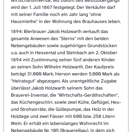
Wirtschaftsinventar. Als Datum des Besitzübergangs
wird der 1. Juli 1867 festgelegt. Der Verkäufer darf
mit seiner Familie noch ein Jahr lang "ohne
Hausmiethe" in der Wohnung des Brauhauses leben.
1894: Bierbrauer Jakob Holzwarth verkauft das
gesamte Anwesen des "Sterns" mit den beiden
Nebengebäuden sowie zugehörigen Grundstücken
u.a. auch in Hessental und Steinbach am 2. Oktober
1894 mit Zustimmung seiner fünf anderen Kinder
an seinen Sohn Wilhelm Holzwarth. Der Kaufpreis
beträgt 31.000 Mark; hiervon werden 5.000 Mark als
"Heiratsgut" abgezogen. Als unentgeltliche Zugabe
überlässt Jakob Holzwarth seinem Sohn das
Brauerei-Inventar, die "Wirtschafts-Geräthschaften",
das Küchengeschirr, sowie zwei Kühe, Geflügel, Heu-
und Strohvorräte, die Güllepumpe, das Holz in der
Holzlege und zwei Fässer mit 600 bzw. 258 Litern
Wein. Er erhält ein lebenslanges Wohnrecht im
Nebengebäude Nr. 105 (Brauereibau), in dem sich