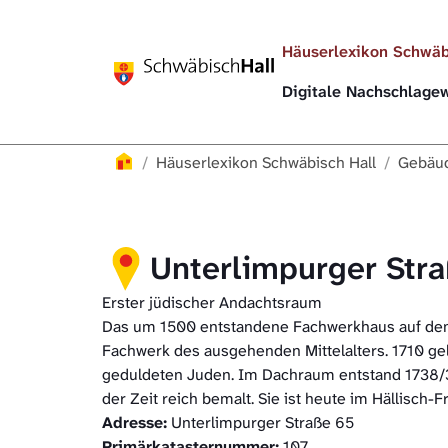
Direkt zur Hauptnavigation springen
Direkt zum Inhalt springen
Häuserlexikon Schwäb
Digitale Nachschlag
Häuserlexikon
Häuserlexikon Schwäbisch Hall
Gebäud
Unterlimpurger Str
Erster jüdischer Andachtsraum
Das um 1500 entstandene Fachwerkhaus auf dem 
Fachwerk des ausgehenden Mittelalters. 1710 gela
geduldeten Juden. Im Dachraum entstand 1738/3
der Zeit reich bemalt. Sie ist heute im Hällisch-
Adresse:
Unterlimpurger Straße 65
Primärkatasternummer:
107