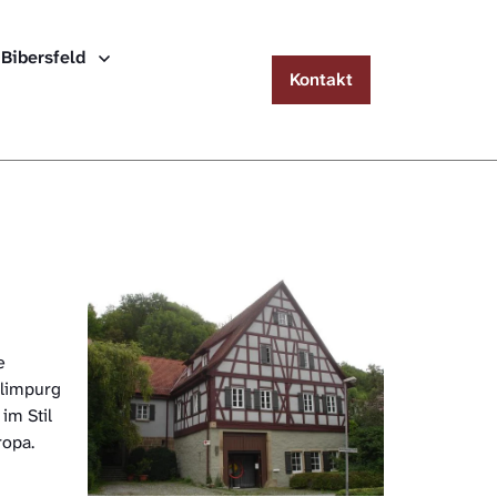
Menu
 Bibersfeld
Kontakt
Häuserlexikon Schwäbisch Hall
Häuserlexikon Steinbach
Häuserlexikon Bibersfeld
Digitale Nachschlagewerke
e
rlimpurg
im Stil
ropa.