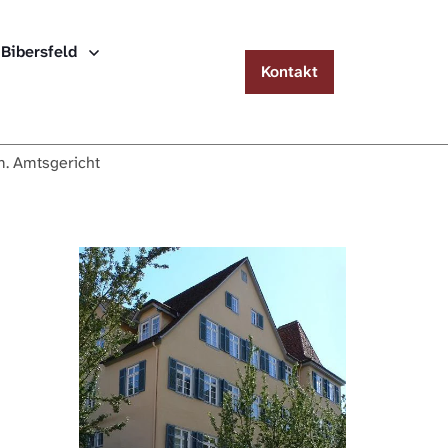
Menu
 Bibersfeld
Kontakt
Häuserlexikon Schwäbisch Hall
Häuserlexikon Steinbach
m. Amtsgericht
Häuserlexikon Bibersfeld
Digitale Nachschlagewerke