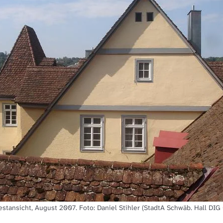
stansicht, August 2007. Foto: Daniel Stihler (StadtA Schwäb. Hall DIG