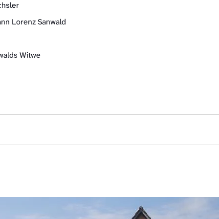
chsler
hann Lorenz Sanwald
nwalds Witwe