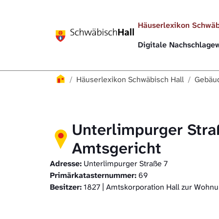
Direkt zur Hauptnavigation springen
Direkt zum Inhalt springen
Häuserlexikon Schwäb
Digitale Nachschlag
Häuserlexikon
Häuserlexikon Schwäbisch Hall
Gebäud
Unterlimpurger Stra
Amtsgericht
Adresse:
Unterlimpurger Straße 7
Primärkatasternummer:
69
Besitzer:
1827 | Amtskorporation Hall zur Wohnu