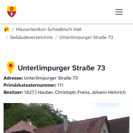
Direkt zur Hauptnavigation springen
Direkt zum Inhalt springen
Menu
Häuserlexikon Schwäbisch Hall
Häuserlexikon
Häuserlexikon Schwäbisch Hall
Häuserlexikon Steinbach
Gebäudeverzeichnis
Unterlimpurger Straße 73
Häuserlexikon Bibersfeld
Unterlimpurger Straße 73
Digitale Nachschlagewerke
Adresse:
Unterlimpurger Straße 73
Primärkatasternummer:
111
Besitzer:
1827 | Hauber, Christoph; Frenz, Johann Heinrich