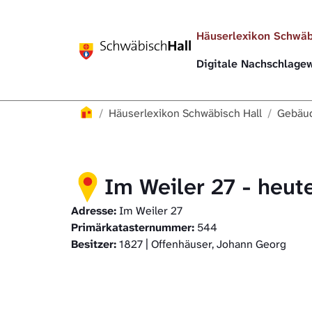
Direkt zur Hauptnavigation springen
Direkt zum Inhalt springen
Häuserlexikon Schwäb
Digitale Nachschlag
Häuserlexikon
Häuserlexikon Schwäbisch Hall
Gebäud
Im Weiler 27 - heut
Adresse:
Im Weiler 27
Primärkatasternummer:
544
Besitzer:
1827 | Offenhäuser, Johann Georg