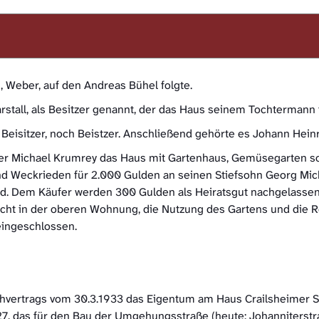
, Weber, auf den Andreas Bühel folgte.
rstall, als Besitzer genannt, der das Haus seinem Tochtermann 
Beisitzer, noch Beistzer. Anschließend gehörte es Johann Heinri
tzer Michael Krumrey das Haus mit Gartenhaus, Gemüsegarten 
d Weckrieden für 2.000 Gulden an seinen Stiefsohn Georg Mic
eld. Dem Käufer werden 300 Gulden als Heiratsgut nachgelasse
recht in der oberen Wohnung, die Nutzung des Gartens und die 
 eingeschlossen.
schvertrags vom 30.3.1933 das Eigentum am Haus Crailsheimer 
27, das für den Bau der Umgehungsstraße (heute: Johanniterstr