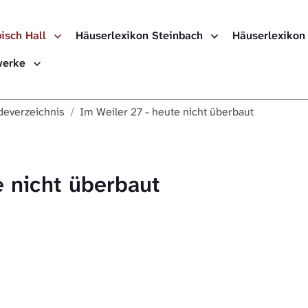
isch Hall
Häuserlexikon Steinbach
Häuserlexikon
Häuserlexikon
ewerke
Häuserlexikon
everzeichnis
Im Weiler 27 - heute nicht überbaut
Häuserlexikon
Digitale Nach
e nicht überbaut