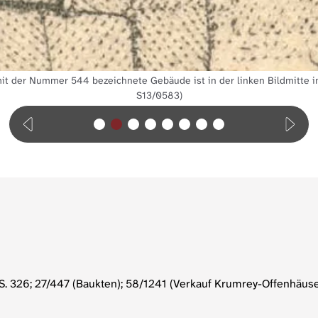
mit der Nummer 544 bezeichnete Gebäude ist in der linken Bildmitte i
S13/0583)
 S. 326; 27/447 (Baukten); 58/1241 (Verkauf Krumrey-Offenhäuse