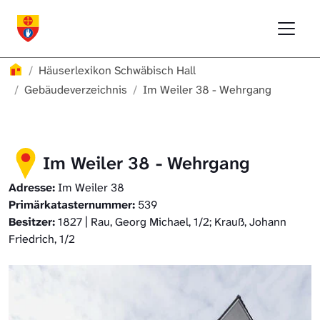
Direkt zur Hauptnavigation springen
Direkt zum Inhalt springen
Menu
Häuserlexikon Schwäbisch Hall
Häuserlexikon Schwäbisch Hall
Überblick
Häuserlexikon
Häuserlexikon Schwäbisch Hall
Häuserlexikon Steinbach
Gebäudeverzeichnis
Gebäudeverzeichnis
Im Weiler 38 - Wehrgang
Häuserlexikon Bibersfeld
Im Weiler 38 - Wehrgang
Digitale Nachschlagewerke
Adresse:
Im Weiler 38
Primärkatasternummer:
539
Besitzer:
1827 | Rau, Georg Michael, 1/2; Krauß, Johann
Friedrich, 1/2