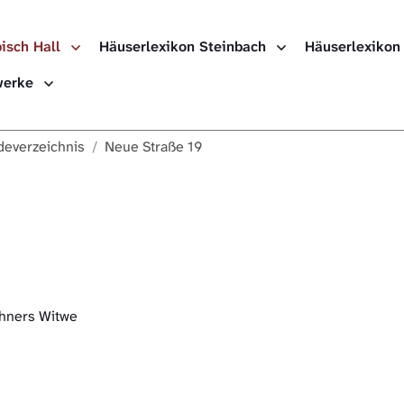
isch Hall
Häuserlexikon Steinbach
Häuserlexikon
Häuserlexikon
ewerke
Häuserlexikon
everzeichnis
Neue Straße 19
Häuserlexikon
Digitale Nach
chners Witwe