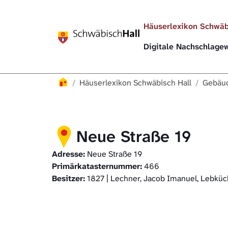
Direkt zur Hauptnavigation springen
Direkt zum Inhalt springen
Häuserlexikon Schwäb
Digitale Nachschlag
Häuserlexikon
Häuserlexikon Schwäbisch Hall
Gebäud
Neue Straße 19
Adresse:
Neue Straße 19
Primärkatasternummer:
466
Besitzer:
1827 | Lechner, Jacob Imanuel, Lebkü