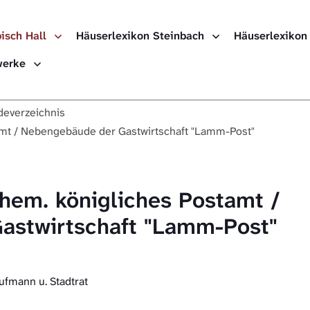
isch Hall
Häuserlexikon Steinbach
Häuserlexikon
Häuserlexikon
ewerke
Häuserlexikon
everzeichnis
Häuserlexikon
tamt / Nebengebäude der Gastwirtschaft "Lamm-Post"
Digitale Nach
ehem. königliches Postamt /
astwirtschaft "Lamm-Post"
ufmann u. Stadtrat