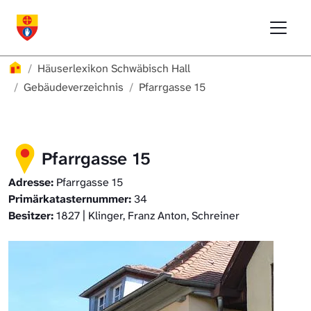
Direkt zur Hauptnavigation springen
Direkt zum Inhalt springen
Menu
Häuserlexikon Schwäbisch Hall
Häuserlexikon Schwäbisch Hall
Überblick
Häuserlexikon
Häuserlexikon Schwäbisch Hall
Häuserlexikon Steinbach
Gebäudeverzeichnis
Gebäudeverzeichnis
Pfarrgasse 15
Häuserlexikon Bibersfeld
Pfarrgasse 15
Digitale Nachschlagewerke
Adresse:
Pfarrgasse 15
Primärkatasternummer:
34
Besitzer:
1827 | Klinger, Franz Anton, Schreiner