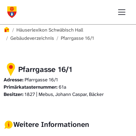
Direkt zur Hauptnavigation springen
Direkt zum Inhalt springen
Menu
Häuserlexikon Schwäbisch Hall
Häuserlexikon Schwäbisch Hall
Überblick
Häuserlexikon
Häuserlexikon Schwäbisch Hall
Häuserlexikon Steinbach
Gebäudeverzeichnis
Gebäudeverzeichnis
Pfarrgasse 16/1
Häuserlexikon Bibersfeld
Pfarrgasse 16/1
Digitale Nachschlagewerke
Adresse:
Pfarrgasse 16/1
Primärkatasternummer:
61a
Besitzer:
1827 | Mebus, Johann Caspar, Bäcker
Weitere Informationen