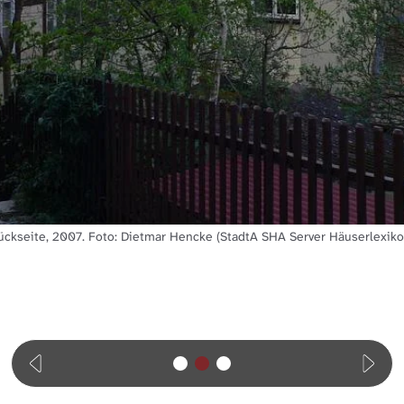
ückseite, 2007. Foto: Dietmar Hencke (StadtA SHA Server Häuserlexiko