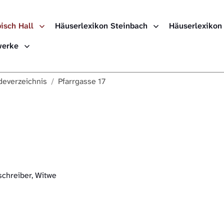
isch Hall
Häuserlexikon Steinbach
Häuserlexikon
Häuserlexikon
ewerke
Häuserlexikon
everzeichnis
Pfarrgasse 17
Häuserlexikon
Digitale Nach
chreiber, Witwe