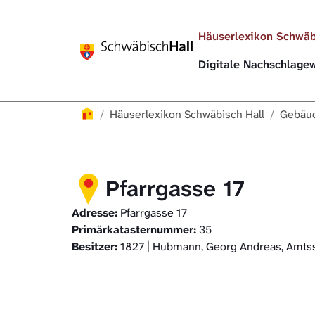
Direkt zur Hauptnavigation springen
Direkt zum Inhalt springen
Häuserlexikon Schwäb
Digitale Nachschlag
Häuserlexikon
Häuserlexikon Schwäbisch Hall
Gebäud
Pfarrgasse 17
Adresse:
Pfarrgasse 17
Primärkatasternummer:
35
Besitzer:
1827 | Hubmann, Georg Andreas, Amtss