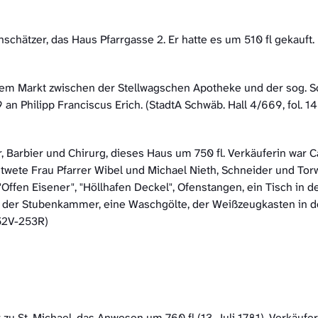
schätzer, das Haus Pfarrgasse 2. Er hatte es um 510 fl gekauft.
m Markt zwischen der Stellwagschen Apotheke und der sog. Sch
an Philipp Franciscus Erich. (StadtA Schwäb. Hall 4/669, fol. 
 Barbier und Chirurg, dieses Haus um 750 fl. Verkäuferin war 
twete Frau Pfarrer Wibel und Michael Nieth, Schneider und Tor
 "Offen Eisener", "Höllhafen Deckel", Ofenstangen, ein Tisch in d
in der Stubenkammer, eine Waschgölte, der Weißzeugkasten in de
252V-253R)
zu St. Michael, das Anwesen um 760 fl (13. Juli 1781). Verkäuf