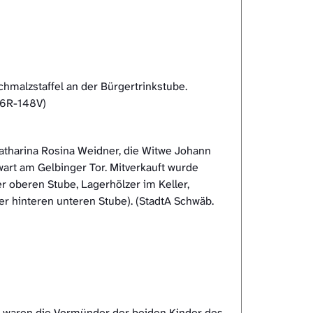
malzstaffel an der Bürgertrinkstube.
146R-148V)
Catharina Rosina Weidner, die Witwe Johann
wart am Gelbinger Tor. Mitverkauft wurde
er oberen Stube, Lagerhölzer im Keller,
r hinteren unteren Stube). (StadtA Schwäb.
er waren die Vormünder der beiden Kinder des