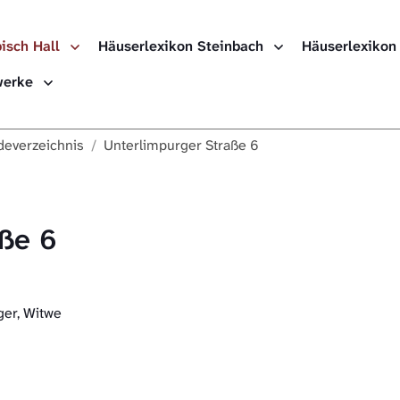
isch Hall
Häuserlexikon Steinbach
Häuserlexikon
Häuserlexikon
ewerke
Häuserlexikon
everzeichnis
Unterlimpurger Straße 6
Häuserlexikon
Digitale Nach
aße 6
ger, Witwe