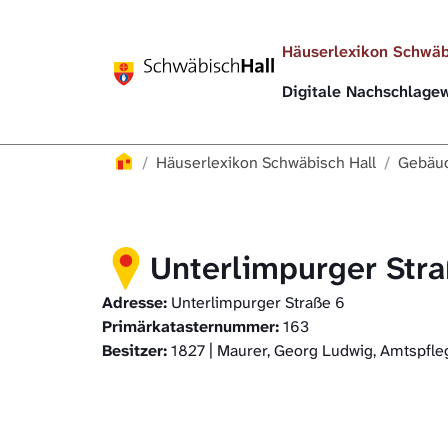
Direkt zur Hauptnavigation springen
Direkt zum Inhalt springen
Häuserlexikon Schwäb
Digitale Nachschlag
Häuserlexikon
Häuserlexikon Schwäbisch Hall
Gebäud
Unterlimpurger Str
Adresse:
Unterlimpurger Straße 6
Primärkatasternummer:
163
Besitzer:
1827 | Maurer, Georg Ludwig, Amtspfle