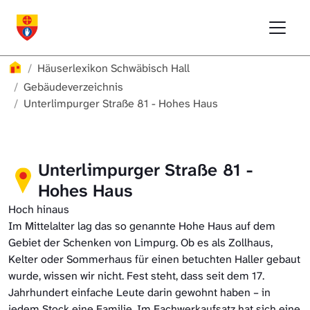
Direkt zur Hauptnavigation springen
Direkt zum Inhalt springen
Menu
Häuserlexikon Schwäbisch Hall
Häuserlexikon Schwäbisch Hall
Überblick
Häuserlexikon
Häuserlexikon Schwäbisch Hall
Häuserlexikon Steinbach
Gebäudeverzeichnis
Gebäudeverzeichnis
Unterlimpurger Straße 81 - Hohes Haus
Häuserlexikon Bibersfeld
Digitale Nachschlagewerke
Unterlimpurger Straße 81 -
Hohes Haus
Hoch hinaus
Im Mittelalter lag das so genannte Hohe Haus auf dem
Gebiet der Schenken von Limpurg. Ob es als Zollhaus,
Kelter oder Sommerhaus für einen betuchten Haller gebaut
wurde, wissen wir nicht. Fest steht, dass seit dem 17.
Jahrhundert einfache Leute darin gewohnt haben – in
jedem Stock eine Familie. Im Fachwerkaufsatz hat sich eine