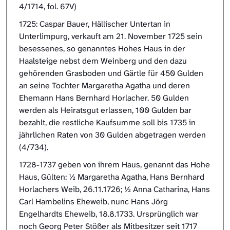
4/1714, fol. 67V)
1725: Caspar Bauer, Hällischer Untertan in
Unterlimpurg, verkauft am 21. November 1725 sein
besessenes, so genanntes Hohes Haus in der
Haalsteige nebst dem Weinberg und den dazu
gehörenden Grasboden und Gärtle für 450 Gulden
an seine Tochter Margaretha Agatha und deren
Ehemann Hans Bernhard Horlacher. 50 Gulden
werden als Heiratsgut erlassen, 100 Gulden bar
bezahlt, die restliche Kaufsumme soll bis 1735 in
jährlichen Raten von 30 Gulden abgetragen werden
(4/734).
1728-1737 geben von ihrem Haus, genannt das Hohe
Haus, Gülten: ½ Margaretha Agatha, Hans Bernhard
Horlachers Weib, 26.11.1726; ½ Anna Catharina, Hans
Carl Hambelins Eheweib, nunc Hans Jörg
Engelhardts Eheweib, 18.8.1733. Ursprünglich war
noch Georg Peter Stößer als Mitbesitzer seit 1717