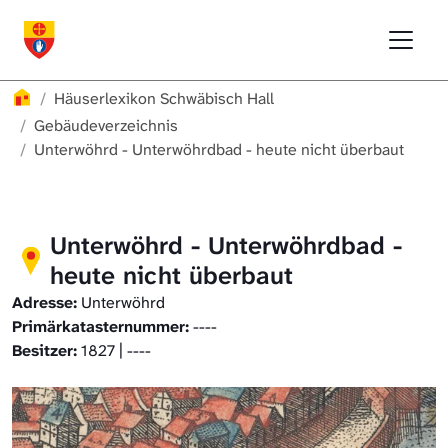
Direkt zur Hauptnavigation springen
Direkt zum Inhalt springen
Menu
Häuserlexikon Schwäbisch Hall
Häuserlexikon Schwäbisch Hall
Überblick
Häuserlexikon
Häuserlexikon Schwäbisch Hall
Häuserlexikon Steinbach
Gebäudeverzeichnis
Gebäudeverzeichnis
Unterwöhrd - Unterwöhrdbad - heute nicht überbaut
Häuserlexikon Bibersfeld
Digitale Nachschlagewerke
Unterwöhrd - Unterwöhrdbad -
heute nicht überbaut
Adresse:
Unterwöhrd
Primärkatasternummer:
----
Besitzer:
1827 | ----