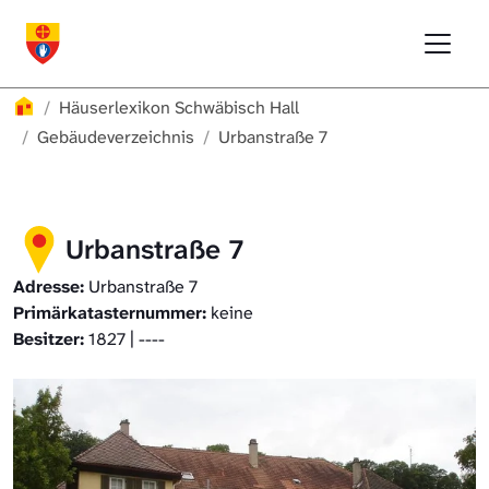
Direkt zur Hauptnavigation springen
Direkt zum Inhalt springen
Menu
Häuserlexikon Schwäbisch Hall
Häuserlexikon Schwäbisch Hall
Überblick
Häuserlexikon
Häuserlexikon Schwäbisch Hall
Häuserlexikon Steinbach
Gebäudeverzeichnis
Gebäudeverzeichnis
Urbanstraße 7
Häuserlexikon Bibersfeld
Urbanstraße 7
Digitale Nachschlagewerke
Adresse:
Urbanstraße 7
Primärkatasternummer:
keine
Besitzer:
1827 | ----