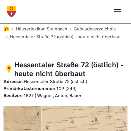
Direkt zur Hauptnavigation springen
Direkt zum Inhalt springen
Menu
Häuserlexikon Schwäbisch Hall
Häuserlexikon
Häuserlexikon Steinbach
Gebäudeverzeichnis
Häuserlexikon Steinbach
Hessentaler Straße 72 (östlich) - heute nicht überbaut
Häuserlexikon Bibersfeld
Hessentaler Straße 72 (östlich) -
Digitale Nachschlagewerke
heute nicht überbaut
Adresse:
Hessentaler Straße 72 (östlich)
Primärkatasternummer:
109 (243)
Besitzer:
1827 | Wagner, Anton, Bauer