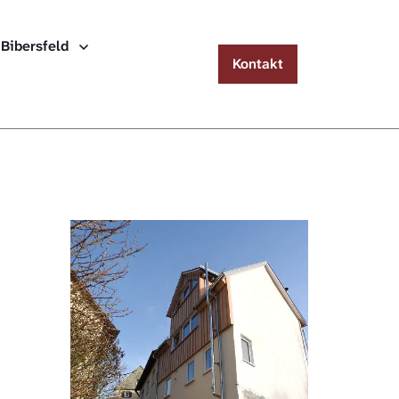
Menu
 Bibersfeld
Kontakt
Häuserlexikon Schwäbisch Hall
Häuserlexikon Steinbach
Häuserlexikon Bibersfeld
Digitale Nachschlagewerke