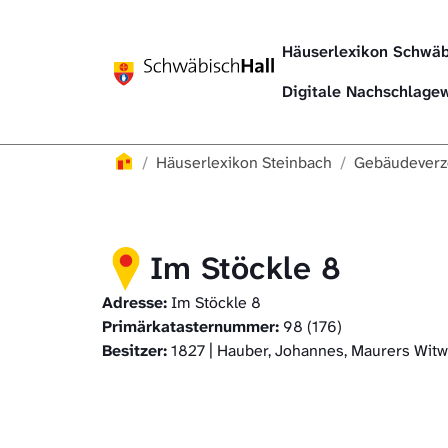
Direkt zur Hauptnavigation springen
Direkt zum Inhalt springen
Häuserlexikon Schwäb
Digitale Nachschlag
Häuserlexikon
Häuserlexikon Steinbach
Gebäudeverz
Im Stöckle 8
Adresse:
Im Stöckle 8
Primärkatasternummer:
98 (176)
Besitzer:
1827 | Hauber, Johannes, Maurers Wit