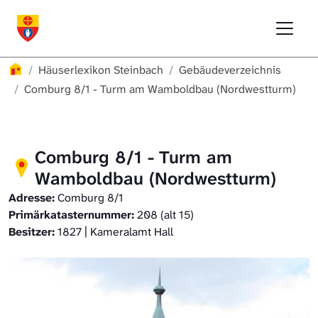
Direkt zur Hauptnavigation springen
Direkt zum Inhalt springen
Menu
Häuserlexikon Schwäbisch Hall
Häuserlexikon
Häuserlexikon Steinbach
Gebäudeverzeichnis
Häuserlexikon Steinbach
Comburg 8/1 - Turm am Wamboldbau (Nordwestturm)
Häuserlexikon Bibersfeld
Comburg 8/1 - Turm am
Digitale Nachschlagewerke
Wamboldbau (Nordwestturm)
Adresse:
Comburg 8/1
Primärkatasternummer:
208 (alt 15)
Besitzer:
1827 | Kameralamt Hall