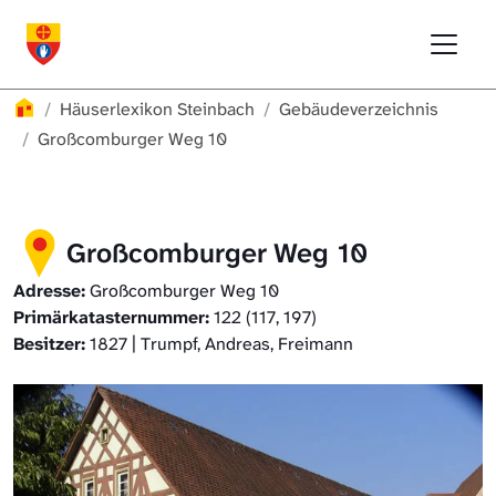
Direkt zur Hauptnavigation springen
Direkt zum Inhalt springen
Menu
Häuserlexikon Schwäbisch Hall
Häuserlexikon
Häuserlexikon Steinbach
Gebäudeverzeichnis
Häuserlexikon Steinbach
Großcomburger Weg 10
Häuserlexikon Bibersfeld
Großcomburger Weg 10
Digitale Nachschlagewerke
Adresse:
Großcomburger Weg 10
Primärkatasternummer:
122 (117, 197)
Besitzer:
1827 | Trumpf, Andreas, Freimann