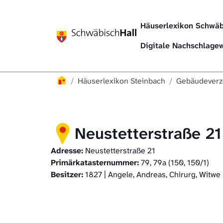
Direkt zur Hauptnavigation springen
Direkt zum Inhalt springen
Häuserlexikon Schwäb
Digitale Nachschlag
Häuserlexikon
Häuserlexikon Steinbach
Gebäudeverz
Neustetterstraße 21
Adresse:
Neustetterstraße 21
Primärkatasternummer:
79, 79a (150, 150/1)
Besitzer:
1827 | Angele, Andreas, Chirurg, Witwe