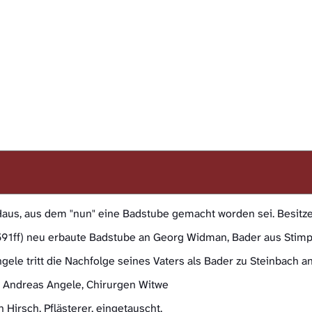
us, aus dem "nun" eine Badstube gemacht worden sei. Besitzer i
(1591ff) neu erbaute Badstube an Georg Widman, Bader aus Stimp
ele tritt die Nachfolge seines Vaters als Bader zu Steinbach an
t: Andreas Angele, Chirurgen Witwe
irsch, Pflästerer, eingetauscht.