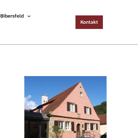
Menu
 Bibersfeld
Kontakt
Häuserlexikon Schwäbisch Hall
Häuserlexikon Steinbach
Häuserlexikon Bibersfeld
Digitale Nachschlagewerke